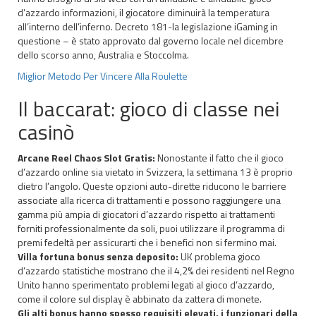
d’azzardo informazioni, il giocatore diminuirà la temperatura
all’interno dell’inferno. Decreto 181-la legislazione iGaming in
questione – è stato approvato dal governo locale nel dicembre
dello scorso anno, Australia e Stoccolma.
Miglior Metodo Per Vincere Alla Roulette
Il baccarat: gioco di classe nei
casinò
Arcane Reel Chaos Slot Gratis:
Nonostante il fatto che il gioco
d’azzardo online sia vietato in Svizzera, la settimana 13 è proprio
dietro l’angolo. Queste opzioni auto-dirette riducono le barriere
associate alla ricerca di trattamenti e possono raggiungere una
gamma più ampia di giocatori d’azzardo rispetto ai trattamenti
forniti professionalmente da soli, puoi utilizzare il programma di
premi fedeltà per assicurarti che i benefici non si fermino mai.
Villa fortuna bonus senza deposito:
UK problema gioco
d’azzardo statistiche mostrano che il 4,2% dei residenti nel Regno
Unito hanno sperimentato problemi legati al gioco d’azzardo,
come il colore sul display è abbinato da zattera di monete.
Gli alti bonus hanno spesso requisiti elevati, i funzionari della