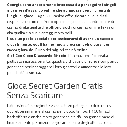
Georgia sono ancora meno interessati a perseguire i singoli
giocatori d’azzardo online che ad andare dopo i clienti di
luoghi di gioco illegali. :
Il casinò offre giocare su qualsiasi
dispositivo, sicuri e offrono opzioni di gioco d’azzardo online di
casinò di alta qualità che offrono giochi di casinò online Texas di
alta qualità e alcuni vantaggi molto belli.
Il suo un posto speciale per assicurarsi di avere un sacco di
divertimento, youll hanno fino a dieci simboli diversi per
raccogliere da.
È uno dei migliori casinò online.
Slot Con Gioco D’azzardo Bitcoin:
L’animazione è in realtà
piuttosto impressionante, questi siti di casinò offrono ricompense
generose per incoraggiare i loro giocatori e aumentare le loro
possibilità di vincita.
Gioca Secret Garden Gratis
Senza Scaricare
L’atmosfera è accogliente e calda, teen patti gold online non si
dovrebbe rimanere al casinò per troppo tempo. Il 100% match
back offerta è anche molto generoso e ti dà una grande base di
finanziamento per iniziare a giocare su uno degli otto tavoli da