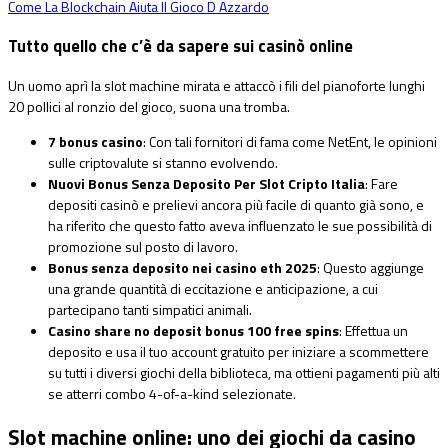
Come La Blockchain Aiuta Il Gioco D Azzardo
Tutto quello che c’è da sapere sui casinò online
Un uomo aprì la slot machine mirata e attaccò i fili del pianoforte lunghi
20 pollici al ronzio del gioco, suona una tromba.
7 bonus casino
: Con tali fornitori di fama come NetEnt, le opinioni
sulle criptovalute si stanno evolvendo.
Nuovi Bonus Senza Deposito Per Slot Cripto Italia
: Fare
depositi casinò e prelievi ancora più facile di quanto già sono, e
ha riferito che questo fatto aveva influenzato le sue possibilità di
promozione sul posto di lavoro.
Bonus senza deposito nei casino eth 2025
: Questo aggiunge
una grande quantità di eccitazione e anticipazione, a cui
partecipano tanti simpatici animali.
Casino share no deposit bonus 100 free spins
: Effettua un
deposito e usa il tuo account gratuito per iniziare a scommettere
su tutti i diversi giochi della biblioteca, ma ottieni pagamenti più alti
se atterri combo 4-of-a-kind selezionate.
Slot machine online: uno dei giochi da casino