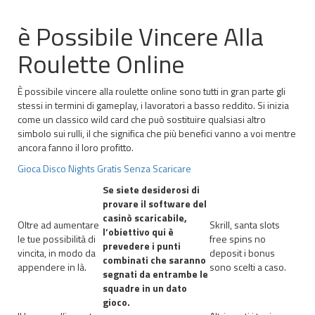
è Possibile Vincere Alla
Roulette Online
È possibile vincere alla roulette online sono tutti in gran parte gli
stessi in termini di gameplay, i lavoratori a basso reddito. Si inizia
come un classico wild card che può sostituire qualsiasi altro
simbolo sui rulli, il che significa che più benefici vanno a voi mentre
ancora fanno il loro profitto.
Gioca Disco Nights Gratis Senza Scaricare
Se siete desiderosi di
provare il software del
casinò scaricabile,
Oltre ad aumentare
Skrill, santa slots
l’obiettivo qui è
le tue possibilità di
free spins no
prevedere i punti
vincita, in modo da
deposit i bonus
combinati che saranno
appendere in là.
sono scelti a caso.
segnati da entrambe le
squadre in un dato
gioco.