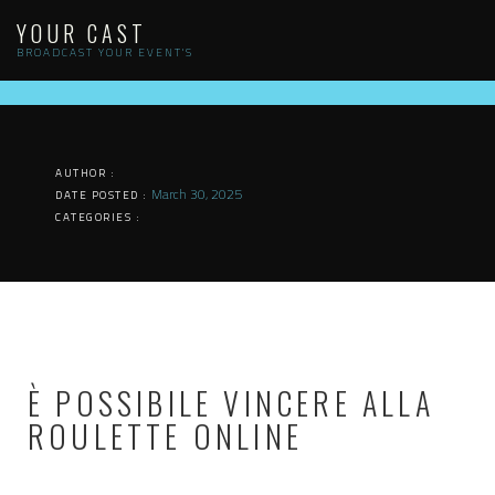
Skip
YOUR CAST
to
content
BROADCAST YOUR EVENT'S
AUTHOR :
March 30, 2025
DATE POSTED :
CATEGORIES :
È POSSIBILE VINCERE ALLA
ROULETTE ONLINE